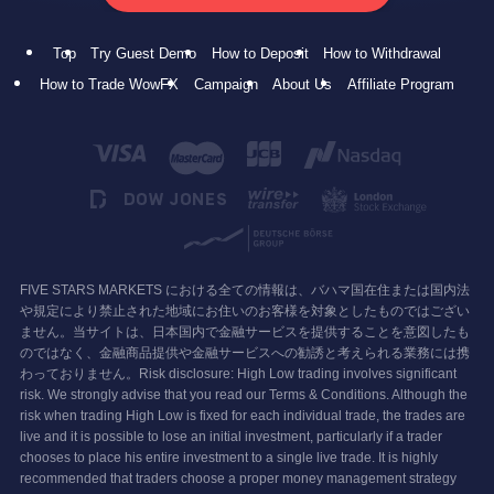
Top
Try Guest Demo
How to Deposit
How to Withdrawal
How to Trade WowFX
Campaign
About Us
Affiliate Program
FIVE STARS MARKETS における全ての情報は、バハマ国在住または国内法
や規定により禁止された地域にお住いのお客様を対象としたものではござい
ません。当サイトは、日本国内で金融サービスを提供することを意図したも
のではなく、金融商品提供や金融サービスへの勧誘と考えられる業務には携
わっておりません。Risk disclosure: High Low trading involves significant
risk. We strongly advise that you read our Terms & Conditions. Although the
risk when trading High Low is fixed for each individual trade, the trades are
live and it is possible to lose an initial investment, particularly if a trader
chooses to place his entire investment to a single live trade. It is highly
recommended that traders choose a proper money management strategy