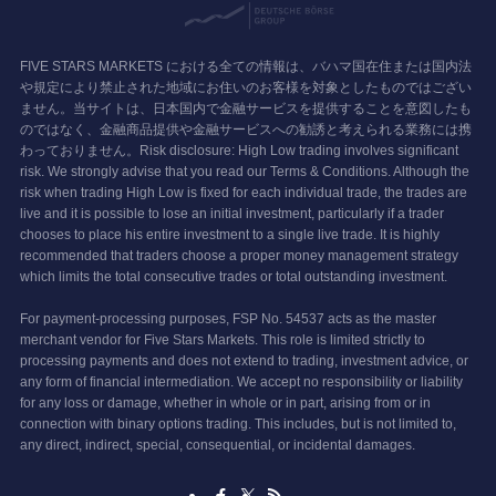
FIVE STARS MARKETS における全ての情報は、バハマ国在住または国内法
や規定により禁止された地域にお住いのお客様を対象としたものではござい
ません。当サイトは、日本国内で金融サービスを提供することを意図したも
のではなく、金融商品提供や金融サービスへの勧誘と考えられる業務には携
わっておりません。Risk disclosure: High Low trading involves significant
risk. We strongly advise that you read our Terms & Conditions. Although the
risk when trading High Low is fixed for each individual trade, the trades are
live and it is possible to lose an initial investment, particularly if a trader
chooses to place his entire investment to a single live trade. It is highly
recommended that traders choose a proper money management strategy
which limits the total consecutive trades or total outstanding investment.
For payment-processing purposes, FSP No. 54537 acts as the master
merchant vendor for Five Stars Markets. This role is limited strictly to
processing payments and does not extend to trading, investment advice, or
any form of financial intermediation. We accept no responsibility or liability
for any loss or damage, whether in whole or in part, arising from or in
connection with binary options trading. This includes, but is not limited to,
any direct, indirect, special, consequential, or incidental damages.