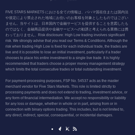
FIVE STARS MARKETS における全ての情報は、バハマ国在住または国内法
や規定により禁止された地域にお住いのお客様を対象としたものではござい
ません。当サイトは、日本国内で金融サービスを提供することを意図したも
のではなく、金融商品提供や金融サービスへの勧誘と考えられる業務には携
わっておりません。Risk disclosure: High Low trading involves significant
risk. We strongly advise that you read our Terms & Conditions. Although the
risk when trading High Low is fixed for each individual trade, the trades are
live and it is possible to lose an initial investment, particularly if a trader
chooses to place his entire investment to a single live trade. It is highly
recommended that traders choose a proper money management strategy
which limits the total consecutive trades or total outstanding investment.
For payment-processing purposes, FSP No. 54537 acts as the master
merchant vendor for Five Stars Markets. This role is limited strictly to
processing payments and does not extend to trading, investment advice, or
any form of financial intermediation. We accept no responsibility or liability
for any loss or damage, whether in whole or in part, arising from or in
connection with binary options trading. This includes, but is not limited to,
any direct, indirect, special, consequential, or incidental damages.