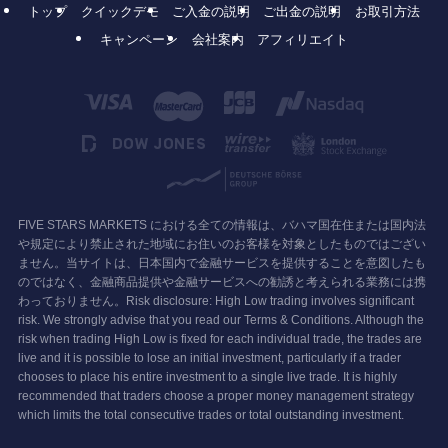
トップ
クイックデモ
ご入金の説明
ご出金の説明
お取引方法
キャンペーン
会社案内
アフィリエイト
FIVE STARS MARKETS における全ての情報は、バハマ国在住または国内法
や規定により禁止された地域にお住いのお客様を対象としたものではござい
ません。当サイトは、日本国内で金融サービスを提供することを意図したも
のではなく、金融商品提供や金融サービスへの勧誘と考えられる業務には携
わっておりません。Risk disclosure: High Low trading involves significant
risk. We strongly advise that you read our Terms & Conditions. Although the
risk when trading High Low is fixed for each individual trade, the trades are
live and it is possible to lose an initial investment, particularly if a trader
chooses to place his entire investment to a single live trade. It is highly
recommended that traders choose a proper money management strategy
which limits the total consecutive trades or total outstanding investment.